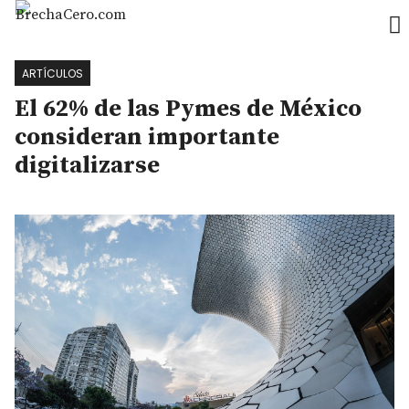
BRECHA CERO
Secciones
ARTÍCULOS
El 62% de las Pymes de México
Newsletter
consideran importante
digitalizarse
Recursos
Eventos
5G Americas
Contacto
[PT]