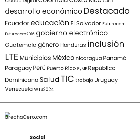
Colombia
Costa Rica
Ciudad Digital
Cuba
Destacado
desarrollo económico
educación
Ecuador
El Salvador
Futurecom
gobierno electrónico
Futurecom2016
inclusión
género
Guatemala
Honduras
LTE
México
Municipios
Panamá
nicaragua
Perú
Paraguay
República
Puerto Rico
PyME
TIC
Salud
Dominicana
Uruguay
trabajo
Venezuela
WTS2024
Social