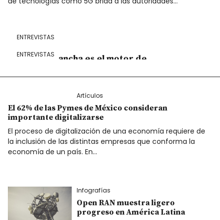
de tecnologías como 5G brida a las autoridades…
ENTREVISTAS
ENTREVISTAS
La banda ancha es el motor de
la economía de Panamá
ENTREVISTAS
5G puede mejorar
significativamente la vida de
El acceso a banda ancha es
las personas
Artículos
driver para desplegar
El 62% de las Pymes de México consideran
cualquier tipo de solución
importante digitalizarse
El proceso de digitalización de una economía requiere de
la inclusión de las distintas empresas que conforma la
economía de un país. En…
Infografías
Open RAN muestra ligero
progreso en América Latina