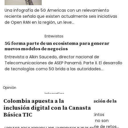
Una infografía de 5G Americas con un relevamiento
reciente señala que existen actualmente seis iniciativas
de Open RAN en la región, un leve…
Entrevistas
5G forma parte de un ecosistema para generar
nuevos modelos de negocios
Entrevista a Alkin Saucedo, director nacional de
Telecomunicaciones de ASEP Panamá. Parte II. El desarrollo
de tecnologías como 5G brida a las autoridades…
Opinión
Infografías
Colombia apuesta a la
Redes de alojamiento neutrales: ¿la evolución de la
conectividad inalámbrica?
inclusión digital con la Canasta
Básica TIC
Los modelos de compartición para alojar distintos
operadores en infraestructuras compartidas no son
nuevos, pero pueden dar respuesta a una serie de retos…