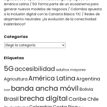
América Latina
5G forma parte de un ecosistema para
generar nuevos modelos de negocios
Colombia apuesta
a la inclusión digital con la Canasta Básica TIC
Redes de
alojamiento neutrales: ¿la evolución de la conectividad
inalámbrica?
Categorías
Etiquetas
5G
accesibilidad
adultos mayores
América Latina
Argentina
Agricultura
banda ancha móvil
Bolivia
Asiet
brecha digital
Brasil
Caribe
Chile